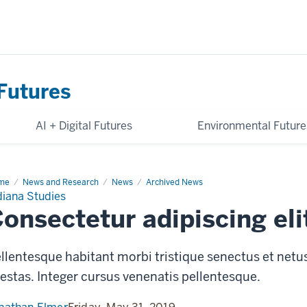
Futures
AI + Digital Futures
Environmental Future
me
Consectetur
News and Research
News
Archived News
piscing
diana Studies
onsectetur adipiscing eli
llentesque habitant morbi tristique senectus et netu
estas. Integer cursus venenatis pellentesque.