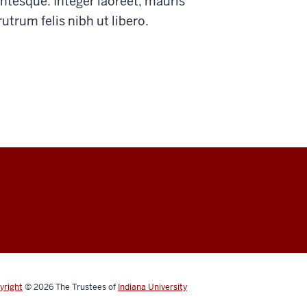
ntesque. Integer laoreet, mauris
trum felis nibh ut libero.
yright
© 2026
The Trustees of
Indiana University