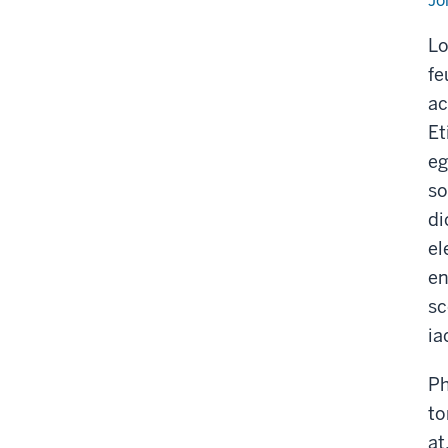
Jo
Lo
fe
ac
Et
eg
so
di
el
en
sc
ia
Ph
to
at