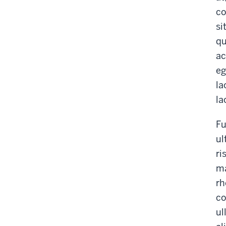
co
si
qu
ac
eg
la
la
Fu
ul
ri
ma
rh
co
ul