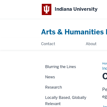
Indiana University
Arts & Humanities 
Contact
About
Ho
Blurring the Lines
adi
In
elit
C
News
Research
Pe
eg
Locally Based, Globally
Relevant