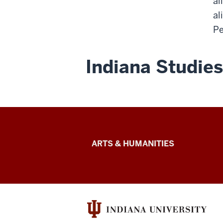
al
al
Pe
Indiana Studies
Arts
ARTS & HUMANITIES
&
Humanities
Futures