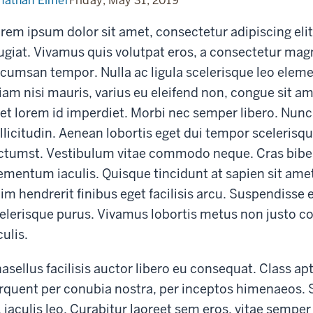
nathan Elmer
Friday, May 31, 2019
rem ipsum dolor sit amet, consectetur adipiscing elit
ugiat. Vivamus quis volutpat eros, a consectetur ma
cumsan tempor. Nulla ac ligula scelerisque leo eleme
iam nisi mauris, varius eu eleifend non, congue sit a
et lorem id imperdiet. Morbi nec semper libero. Nunc 
llicitudin. Aenean lobortis eget dui tempor scelerisqu
ctumst. Vestibulum vitae commodo neque. Cras bibe
ementum iaculis. Quisque tincidunt at sapien sit am
im hendrerit finibus eget facilisis arcu. Suspendisse 
elerisque purus. Vivamus lobortis metus non justo c
culis.
asellus facilisis auctor libero eu consequat. Class apt
rquent per conubia nostra, per inceptos himenaeos. S
, iaculis leo. Curabitur laoreet sem eros, vitae sempe