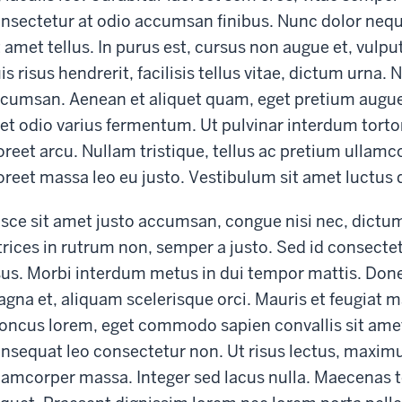
nsectetur at odio accumsan finibus. Nunc dolor neque,
t amet tellus. In purus est, cursus non augue et, vul
is risus hendrerit, facilisis tellus vitae, dictum urna. N
cumsan. Aenean et aliquet quam, eget pretium augu
et odio varius fermentum. Ut pulvinar interdum torto
oreet arcu. Nullam tristique, tellus ac pretium ullamc
oreet massa leo eu justo. Vestibulum sit amet luctus 
sce sit amet justo accumsan, congue nisi nec, dictum
trices in rutrum non, semper a justo. Sed id consecte
sus. Morbi interdum metus in dui tempor mattis. Donec 
gna et, aliquam scelerisque orci. Mauris et feugia
oncus lorem, eget commodo sapien convallis sit amet. 
nsequat leo consectetur non. Ut risus lectus, maximu
lamcorper massa. Integer sed lacus nulla. Maecenas